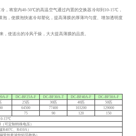
将室内40-50℃的高温空气通过内置的交换器冷却到10-15℃，
膜泡，使膜泡快速冷却塑化，提高薄膜的厚薄均匀度、增加透明度
来，使送出的冷风干燥，大大提高薄膜的品质。
20A-F
DC-BF25A-F
DC-BF30A-T
DC-BF40A-F
DC-BF50A-F
匹
25匹
30匹
40匹
50匹
00
64500
77400
103200
129000
75
90
120
150
10-15℃
 3PH（可定制特殊电压）
R407C、R410A）
铜管外套波纹铝箔散热）