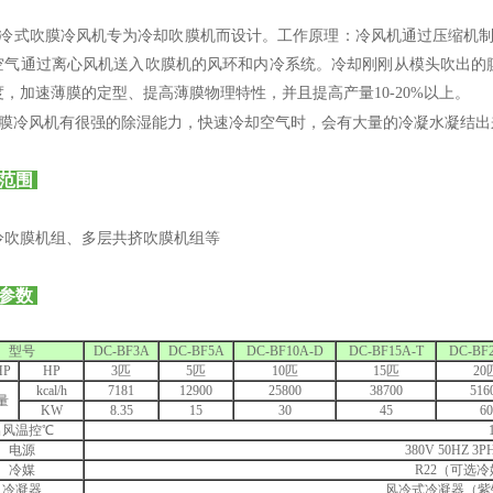
冷式吹膜冷风机专为冷却吹膜机而设计。工作原理：冷风机通过压缩机制冷，
空气通过离心风机送入吹膜机的风环和内冷系统。冷却刚刚从模头吹出的
度，加速薄膜的定型、提高薄膜物理特性，并且提高产量10-20%以上。
膜冷风机有很强的除湿能力，快速冷却空气时，会有大量的冷凝水凝结出
范围
冷吹膜机组、多层共挤吹膜机组等
参数
型号
DC-BF3A
DC-BF5A
DC-BF10A-D
DC-BF15A-T
DC-BF
P
HP
3匹
5匹
10匹
15匹
20
kcal/h
7181
12900
25800
38700
516
量
KW
8.35
15
30
45
60
出风温控℃
电源
380V 50HZ
冷媒
R22（可选冷媒
冷凝器
风冷式冷凝器（紫