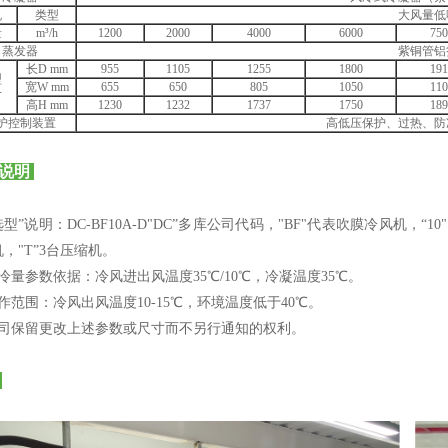
机
类型
大风量低
量
m³/h
1200
2000
4000
6000
750
蒸发器
紫铜管铝
长D mm
955
1105
1255
1800
191
型
宽W mm
655
650
805
1050
110
寸
高H mm
1230
1232
1737
1750
189
护控制装置
高低压保护、过热、防
说明
选型”说明：DC-BF10A-D"DC”多库公司代码，"BF"代表吹膜冷风机，“
，"T”3台压缩机。
冷量参数依据：冷风进出风温度35℃/10℃，冷凝温度35℃。
作范围：冷风出风温度10-15℃，环境温度低于40℃。
我司保留更改上述参数或尺寸而不另行通知的权利。