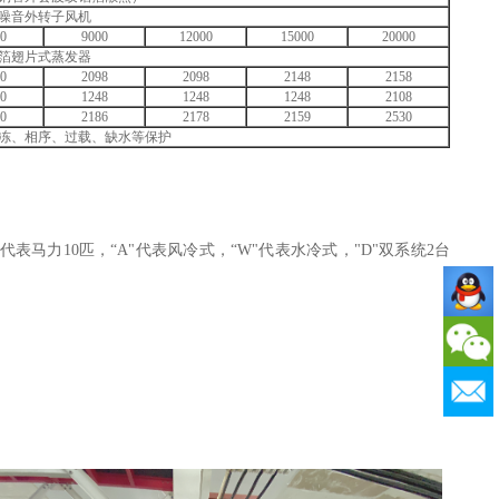
噪音外转子风机
0
9000
12000
15000
20000
箔翅片式蒸发器
0
2098
2098
2148
2158
0
1248
1248
1248
2108
0
2186
2178
2159
2530
冻、相序、过载、缺水等保护
10"代表马力10匹，“A"代表风冷式，“W"代表水冷式，"D"双系统2台