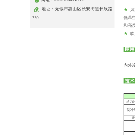
地址：无锡市惠山区长安街道长欣路
★
风
低温
339
和亮
★
吹
应用
内外
技术
马力H
制冷