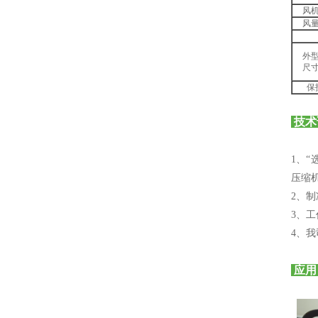
风
风
外
尺
保
技术
1、“
压缩机
2、制
3、工
4、
应用